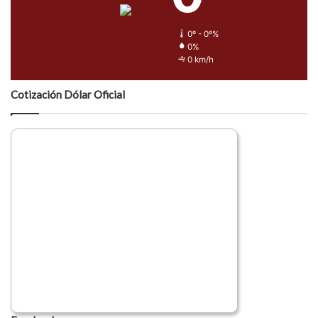
0º - 0º%
0%
0 km/h
Cotización Dólar Oficial