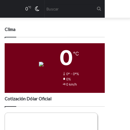
℃
0
Cambiar
Buscar
modo
Clima
0
℃
0º - 0º%
0%
0 km/h
Cotización Dólar Oficial