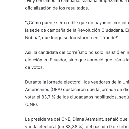
"Hoy cerramos la campaña. Mañana empezamos a tra
oficialización de los resultados.
“¿Cómo puede ser creíble que no hayamos crecido 
la sede de campaña de la Revolución Ciudadana. En l
Noboa", que luego se transformó en "¡fraude!".
Así, la candidata del correísmo no solo insistió en
elección en Ecuador, sino que anunció que irán a l
de votos.
Durante la jornada electoral, los veedores de la U
Americanos (OEA) destacaron que la jornada de dio 
votar el 83,7 % de los ciudadanos habilitados, segú
(CNE).
La presidenta del CNE, Diana Atamaint, señaló que 
vuelta electoral (un 83,38 %), del pasado 9 de fe