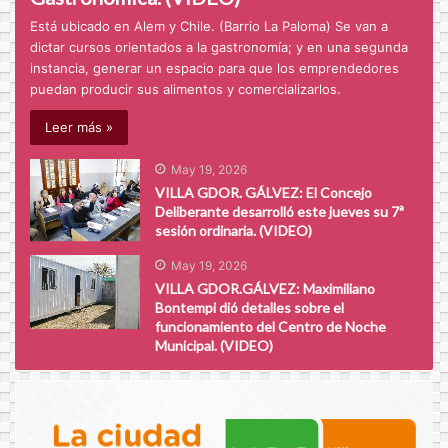
Está ubicado en Alem y Chile. (Barrio La Paloma) Se van a
dictar cursos orientados a la gastronomía; y en una segunda
instancia, generar un espacio para que los emprendedores
puedan producir sus alimentos y comercializarlos.
Leer más »
May 19, 2026
VILLA GDOR. GÁLVEZ: El Concejo
Deliberante desarrolló este jueves su 7ª
sesión ordinaria. (VIDEO)
May 19, 2026
VILLA GDOR.GÁLVEZ: Maximiliano
Bontempi dió detalles sobre el
funcionamiento del Centro de Noche
Municipal. (VIDEO)