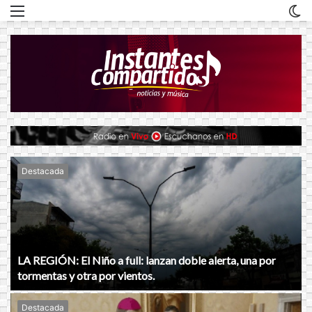
Menu
C
m
Destacada
LA REGIÓN: El Niño a full: lanzan doble alerta, una por
tormentas y otra por vientos.
Destacada