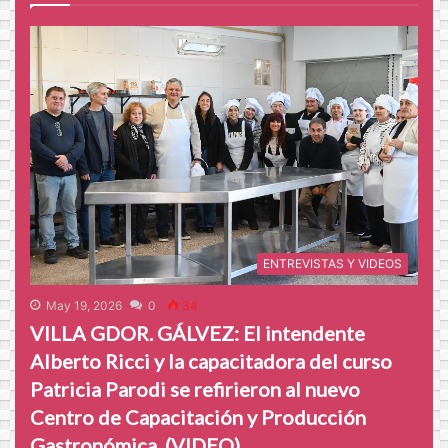
ENTREVISTAS Y VIDEOS
May 19, 2026
0
34
VILLA GDOR. GÁLVEZ: El intendente
Alberto Ricci y la capacitadora del curso
Patricia Parodi se refirieron al nuevo
Centro de Capacitación y Producción
Gastronómica. (VIDEO)