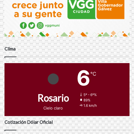
Clima
6
℃
Rosario
5º - 6º%
89%
1.6 km/h
Cielo claro
Cotización Dólar Oficial