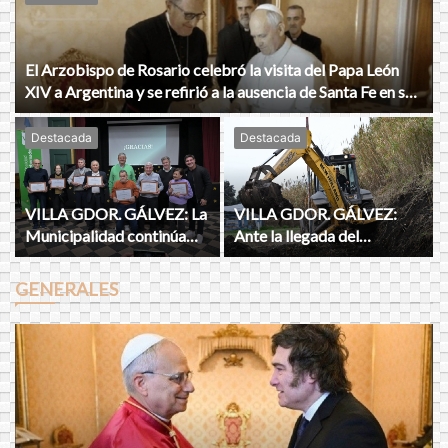
El Arzobispo de Rosario celebró la visita del Papa León
XIV a Argentina y se refirió a la ausencia de Santa Fe en su
gira.
Destacada
Destacada
VILLA GDOR. GÁLVEZ: La
VILLA GDOR. GÁLVEZ:
Municipalidad continúa
Ante la llegada del
homenajeando a
fenómeno “EL NIÑO”, el
ciudadanos honoríficos de
municipio avanza con un
GENERALES
la ciudad.
plan de mantenimiento
preventivo.