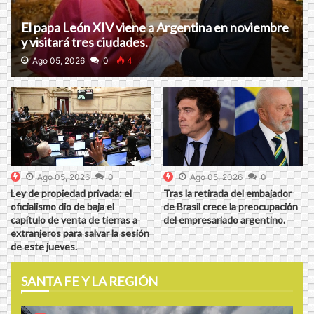
El papa León XIV viene a Argentina en noviembre
y visitará tres ciudades.
Ago 05, 2026
0
4
Ago 05, 2026
0
Ago 05, 2026
0
Ley de propiedad privada: el
Tras la retirada del embajador
oficialismo dio de baja el
de Brasil crece la preocupación
capítulo de venta de tierras a
del empresariado argentino.
extranjeros para salvar la sesión
de este jueves.
SANTA FE Y LA REGIÓN